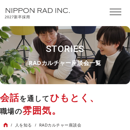
2027新卒採用
STORIES
RADカルチャー座談会一覧
会話
ひもとく、
を通して
雰囲気。
職場の
人を知る
RADカルチャー座談会