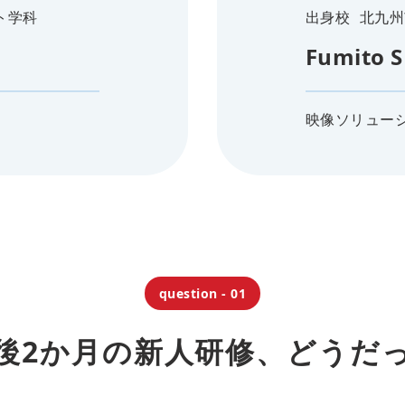
ト学科
出身校
北九州
Fumito S
映像ソリュー
question - 01
後2か月の新人研修、どうだ