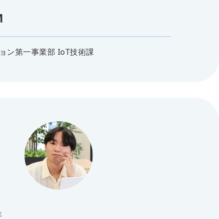
M
ョン第一事業部 IoT技術課
年