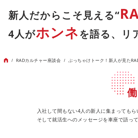
R
新人だからこそ見える“
ホンネ
4人が
を語る、リ
RADカルチャー座談会
ぶっちゃけトーク！新人が見たRA
働
入社して間もない4人の新人に集まってもら
そして就活生へのメッセージを車座で語って