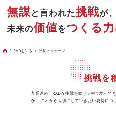
無謀
挑戦
と言われた
が
価値
つくる力
未来の
を
RADを知る
社長メッセージ
挑戦を
創業以来、RADが挑戦を続ける中で培って
か。 これから大切にしていきたい姿勢につ