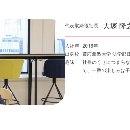
大塚 隆
代表取締役社長
入社年
2018年
出身校
慶応義塾大学 法学部
趣味
社長のくせにつまら
て、一番の楽しみは